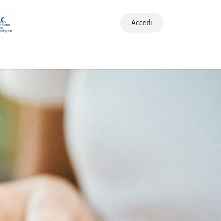
Accedi
ews
Community
App
Contatti